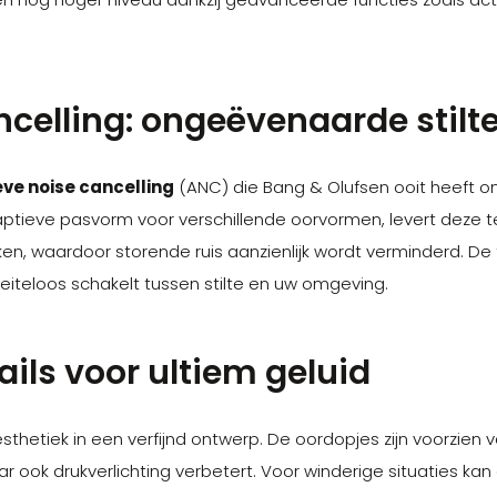
elling: ongeëvenaarde stilte
eve noise cancelling
(ANC) die Bang & Olufsen ooit heeft o
aptieve pasvorm voor verschillende oorvormen, levert deze t
rken, waardoor storende ruis aanzienlijk wordt verminderd. D
oeiteloos schakelt tussen stilte en uw omgeving.
ils voor ultiem geluid
sthetiek in een verfijnd ontwerp. De oordopjes zijn voorzien 
r ook drukverlichting verbetert. Voor winderige situaties ka