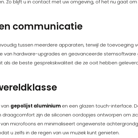
eren. Zo blijft u in contact met uw omgeving, of het nu gaat om
g en communicatie
nvoudig tussen meerdere apparaten, terwijl de toevoeging v
tie van hardware-upgrades en geavanceerde stemsoftware 
it als de beste gesprekskwaliteit die ze ooit hebben gelever
wereldklasse
k van
gepolijst aluminium
en een glazen touch-interface. 
iem draagcomfort zijn de siliconen oordopjes ontworpen om zi
g van microfoons en minimaliseert ongewenste achtergrond
at u zelfs in de regen van uw muziek kunt genieten.