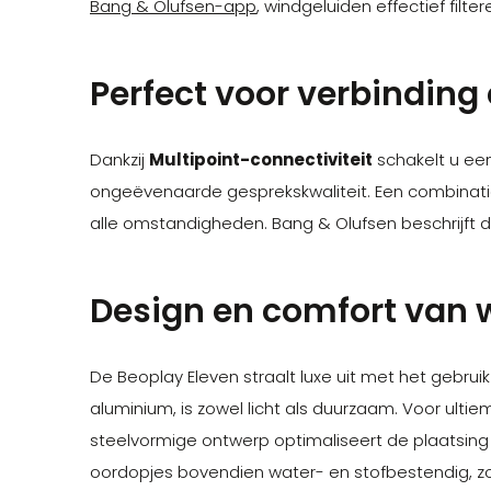
Bang & Olufsen-app
, windgeluiden effectief filt
Perfect voor verbindin
Dankzij
Multipoint-connectiviteit
schakelt u ee
ongeëvenaarde gesprekskwaliteit. Een combina
alle omstandigheden. Bang & Olufsen beschrijft d
Design en comfort van 
De Beoplay Eleven straalt luxe uit met het gebrui
aluminium, is zowel licht als duurzaam. Voor ult
steelvormige ontwerp optimaliseert de plaatsin
oordopjes bovendien water- en stofbestendig, zod