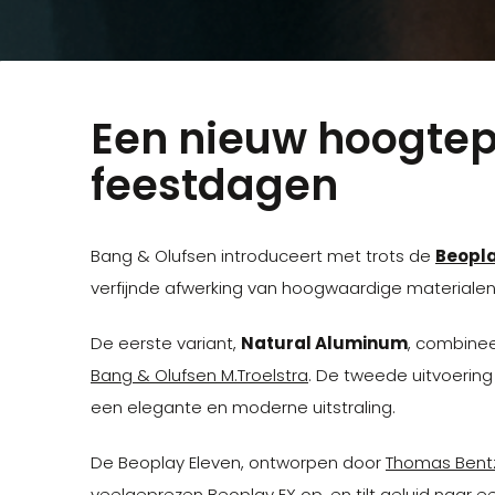
Een nieuw hoogtepu
feestdagen
Bang & Olufsen introduceert met trots de
Beopla
verfijnde afwerking van hoogwaardige materialen e
De eerste variant,
Natural Aluminum
, combinee
Bang & Olufsen M.Troelstra
. De tweede uitvoerin
een elegante en moderne uitstraling.
De Beoplay Eleven, ontworpen door
Thomas Bent
veelgeprezen
Beoplay EX
op, en tilt geluid naar 