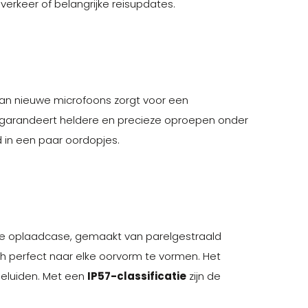
 verkeer of belangrijke reisupdates.
an nieuwe microfoons zorgt voor een
garandeert heldere en precieze oproepen onder
d in een paar oordopjes.
De oplaadcase, gemaakt van parelgestraald
ch perfect naar elke oorvorm te vormen. Het
geluiden. Met een
IP57-classificatie
zijn de