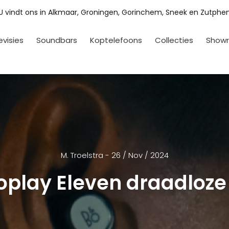
Ervaar het verschil en vraag uw persoonlijke luistersessie
evisies
Soundbars
Koptelefoons
Collecties
Show
M. Troelstra - 26 / Nov / 2024
oplay Eleven draadloze