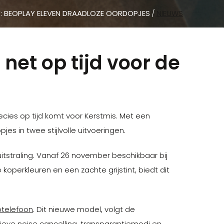
: BEOPLAY ELEVEN DRAADLOZE OORDOPJES
NIEUWS
net op tijd voor de
cies op tijd komt voor Kerstmis. Met een
s in twee stijlvolle uitvoeringen.
uitstraling. Vanaf 26 november beschikbaar bij
operkleuren en een zachte grijstint, biedt dit
ptelefoon
. Dit nieuwe model, volgt de
tieve noise cancelling, transparantiemodi en