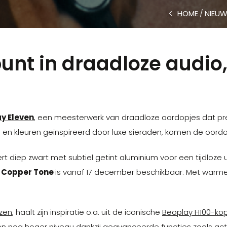
HOME
NIEUW
nt in draadloze audio, 
y Eleven
, een meesterwerk van draadloze oordopjes dat pre
n kleuren geïnspireerd door luxe sieraden, komen de oordopje
rt diep zwart met subtiel getint aluminium voor een tijdloze 
g
Copper Tone
is vanaf 17 december beschikbaar. Met warme k
zen
, haalt zijn inspiratie o.a. uit de iconische
Beoplay H100-ko
een nog hoger niveau dankzij geavanceerde functies zoals ac