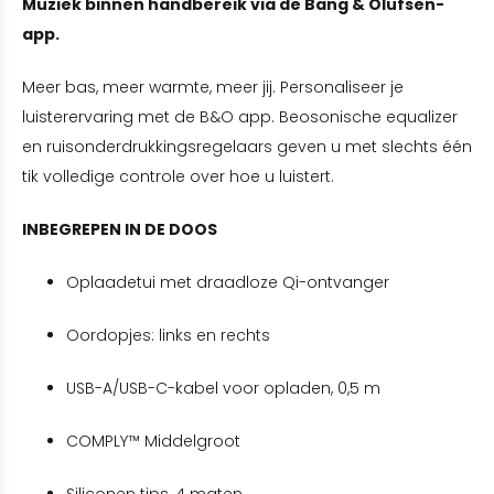
Muziek binnen handbereik via de Bang & Olufsen-
app.
Meer bas, meer warmte, meer jij. Personaliseer je
luisterervaring met de B&O app. Beosonische equalizer
en ruisonderdrukkingsregelaars geven u met slechts één
tik volledige controle over hoe u luistert.
INBEGREPEN IN DE DOOS
Oplaadetui met draadloze Qi-ontvanger
Oordopjes: links en rechts
USB-A/USB-C-kabel voor opladen, 0,5 m
COMPLY™ Middelgroot
Siliconen tips, 4 maten