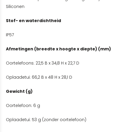
Siliconen
Stof- en waterdichtheid
IP57
Afmetingen (breedte x hoogte x diepte) (mm)
Oortelefoons: 22,5 B x 34,8 H x 22,7 D
Oplaadetui: 66,2 B x 48 H x 28,1 D
Gewicht (g)
Oortelefoon: 6 g
Oplaadetui: 53 g (zonder oortelefoon)