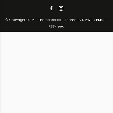
© Copyright
2026
- Theme RePos - Theme By
DMWS
x
Plus+
-
RSS-feed