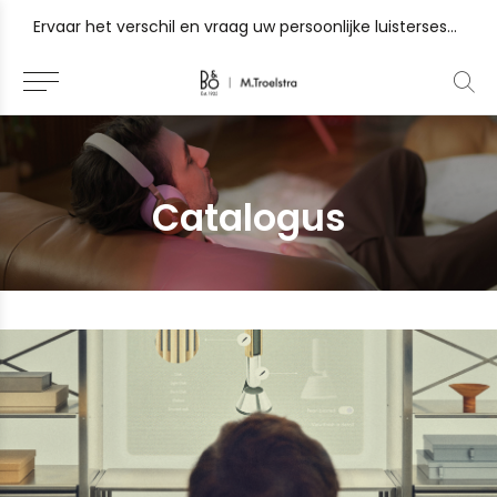
 Gorinchem, Sneek en Zutphen
Ervaar het verschil en vraag uw persoonlijke luistersessie
Catalogus