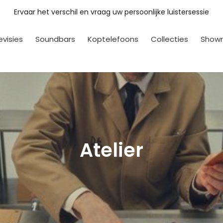
Met eigen deskundig montage- en installatie service
evisies
Soundbars
Koptelefoons
Collecties
Show
Atelier