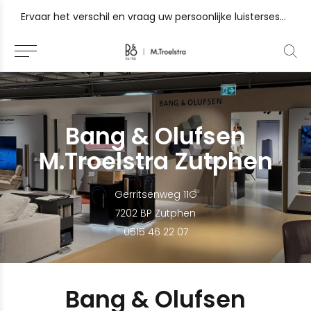
 Gorinchem, Sneek en Zutphen
Ervaar het verschil en vraag uw persoonlijke luistersessie
Bang & Olufsen
M.Troelstra Zutphen
Gerritsenweg 11G
7202 BP Zutphen
0515 46 22 07
Bang & Olufsen