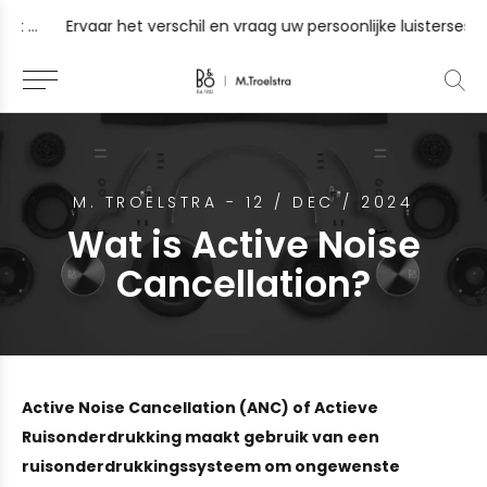
 Gorinchem, Sneek en Zutphen
Ervaar het verschil en vraag uw persoonlijke luistersessie
M. TROELSTRA - 12 / DEC / 2024
Wat is Active Noise
Cancellation?
Active Noise Cancellation (ANC) of Actieve
Ruisonderdrukking maakt gebruik van een
ruisonderdrukkingssysteem om ongewenste