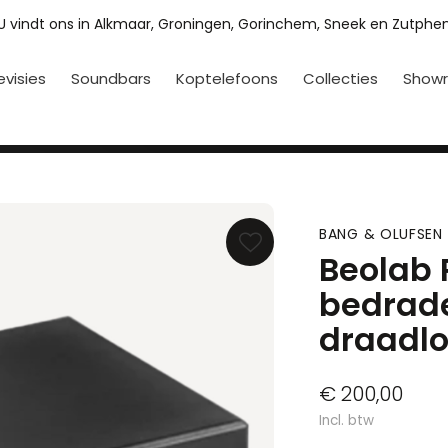
U vindt ons in Alkmaar, Groningen, Gorinchem, Sneek en Zutphe
evisies
Soundbars
Koptelefoons
Collecties
Show
BANG & OLUFSEN
Beolab 
bedrade
draadl
€ 200,00
Incl. btw