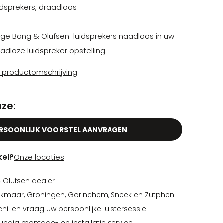
dsprekers, draadloos
dige Bang & Olufsen-luidsprekers naadloos in uw
adloze luidspreker opstelling.
e productomschrijving
ze:
RSOONLIJK VOORSTEL AANVRAGEN
kel?
Onze locaties
& Olufsen dealer
Alkmaar, Groningen, Gorinchem, Sneek en Zutphen
hil en vraag uw persoonlijke luistersessie
ndig montage- en installatie service