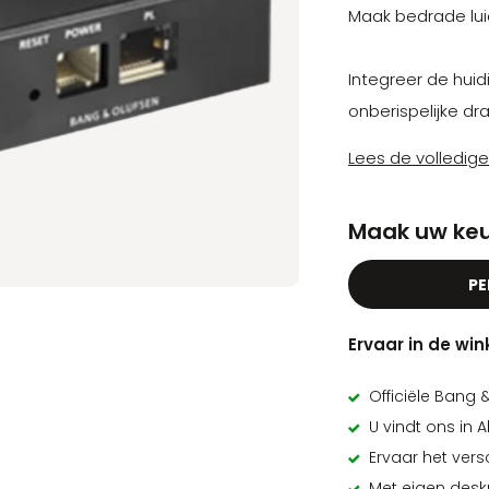
Maak bedrade lui
Integreer de hui
onberispelijke dra
Lees de volledig
Maak uw keu
PE
Ervaar in de win
Officiële Bang 
U vindt ons in 
Ervaar het versc
Met eigen desku