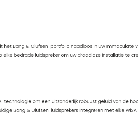
 uit het Bang & Olufsen-portfolio naadloos in uw Immaculate W
elke bedrade luidspreker om uw draadloze installatie te cr
technologie om een ​​uitzonderlijk robuust geluid van de hoo
huidige Bang & Olufsen-luidsprekers integreren met elke WiS