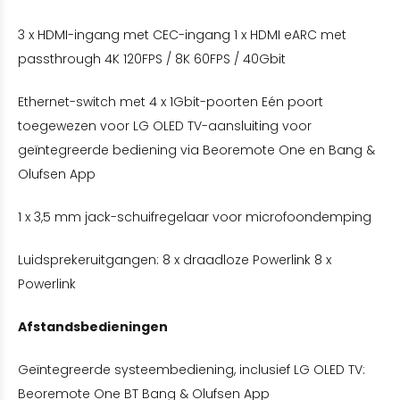
3 x HDMI-ingang met CEC-ingang 1 x HDMI eARC met
passthrough 4K 120FPS / 8K 60FPS / 40Gbit
Ethernet-switch met 4 x 1Gbit-poorten Eén poort
toegewezen voor LG OLED TV-aansluiting voor
geïntegreerde bediening via Beoremote One en Bang &
Olufsen App
1 x 3,5 mm jack-schuifregelaar voor microfoondemping
Luidsprekeruitgangen: 8 x draadloze Powerlink 8 x
Powerlink
Afstandsbedieningen
Geïntegreerde systeembediening, inclusief LG OLED TV:
Beoremote One BT Bang & Olufsen App