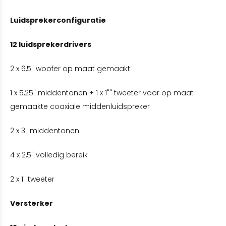
Luidsprekerconfiguratie
12 luidsprekerdrivers
2 x 6,5" woofer op maat gemaakt
1 x 5,25" middentonen + 1 x 1"" tweeter voor op maat
gemaakte coaxiale middenluidspreker
2 x 3" middentonen
4 x 2,5" volledig bereik
2 x 1" tweeter
Versterker