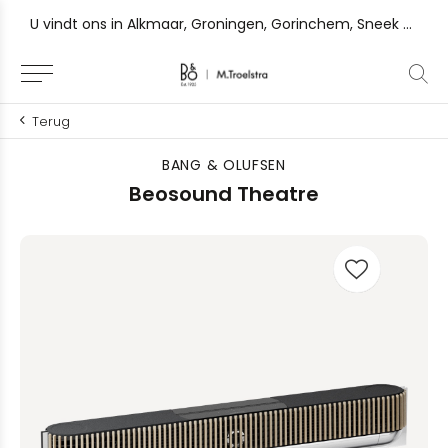
 Gorinchem, Sneek en Zutphen
Ervaar het verschil en vraag uw persoonlijke luistersessie
Terug
BANG & OLUFSEN
Beosound Theatre