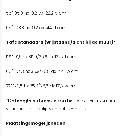
55" 95,9 hx 19,2 dx 122,2 b cm
65" 108,3 hx 19,2 dx 144,1 b cm
Tafelstandaard (vrijstaand/dicht bij de muur)*
55" 91,9 hx 35,9/26,5 dx 122,2 b cm
65" 104,3 hx 35,9/26,5 dx 144,1 b cm
77" 120,5 hx 35,9/26,5 dx 171,2 w cm
*De hoogte en breedte van het tv-scherm kunnen
variëren, afhankelijk van het tv-model
Plaatsingsmogelijkheden