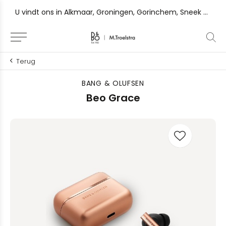
 Gorinchem, Sneek en Zutphen
Ervaar het verschil en vraag uw persoonlijke luistersessie
Terug
BANG & OLUFSEN
Beo Grace